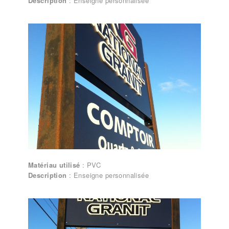
Description
: Enseigne personnalisée
Lettrages et enseignes – Enseigne
personnalisée
Matériau utilisé
: PVC
Description
: Enseigne personnalisée
Lettrages et enseignes – Enseigne
personnalisée